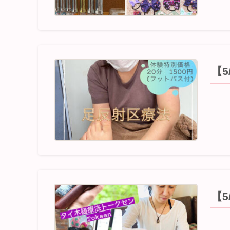
【5
【5