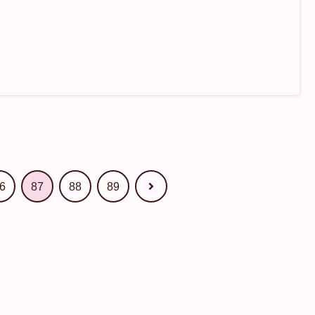
次
6
87
88
89
へ