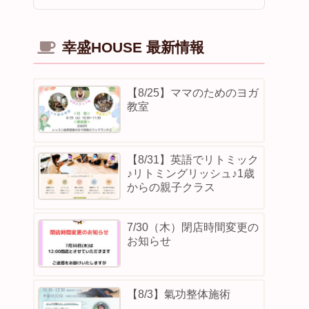
幸盛HOUSE 最新情報
【8/25】ママのためのヨガ
教室
【8/31】英語でリトミック
♪リトミングリッシュ♪1歳
からの親子クラス
7/30（木）閉店時間変更の
お知らせ
【8/3】⁡氣功整体施術