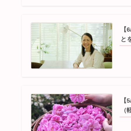
【
と
【
（