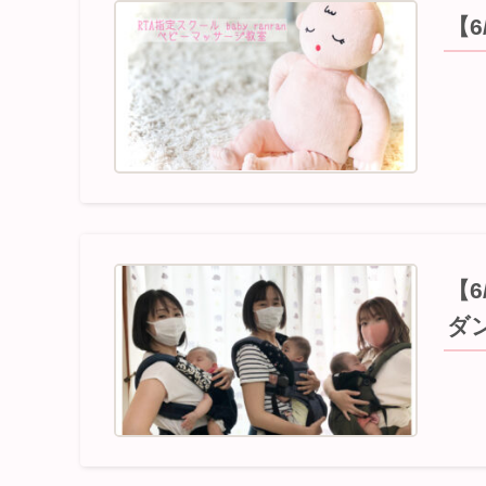
【
【
ダ