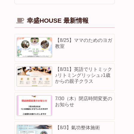
幸盛HOUSE 最新情報
【8/25】ママのためのヨガ
教室
【8/31】英語でリトミック
♪リトミングリッシュ♪1歳
からの親子クラス
7/30（木）閉店時間変更の
お知らせ
【8/3】⁡氣功整体施術