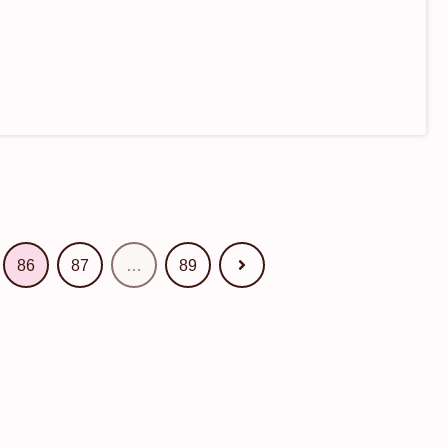
次
86
87
…
89
へ