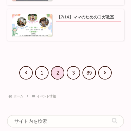
【7/14】ママのためのヨガ教室
前
次
1
2
3
89
へ
へ
ホーム
イベント情報