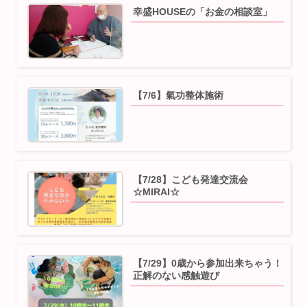
幸盛HOUSEの「お金の相談室」
【7/6】⁡氣功整体施術
【7/28】こども発達交流会
☆MIRAI☆
【7/29】0歳から参加出来ちゃう！
正解のない感触遊び