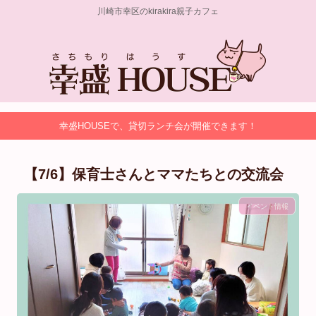
川崎市幸区のkirakira親子カフェ
幸盛HOUSEで、貸切ランチ会が開催できます！
【7/6】保育士さんとママたちとの交流会
イベント情報