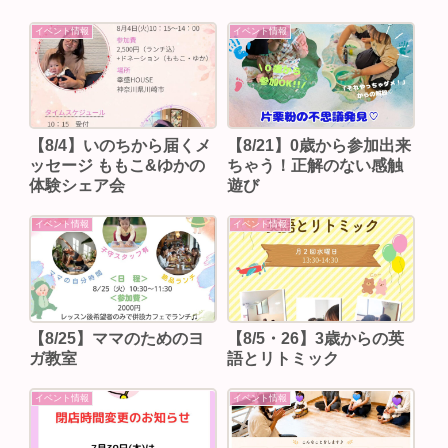
イベント情報
イベント情報
【8/4】いのちから届くメ
【8/21】0歳から参加出来
ッセージ ももこ&ゆかの
ちゃう！正解のない感触
体験シェア会
遊び
イベント情報
イベント情報
【8/25】ママのためのヨ
【8/5・26】3歳からの英
ガ教室
語とリトミック
イベント情報
イベント情報