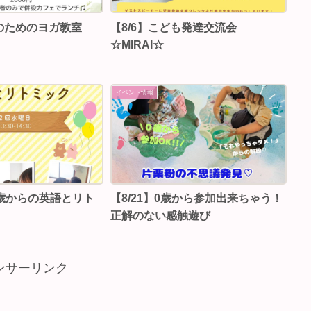
マのためのヨガ教室
【8/6】こども発達交流会
☆MIRAI☆
イベント情報
】3歳からの英語とリト
【8/21】0歳から参加出来ちゃう！
正解のない感触遊び
ンサーリンク