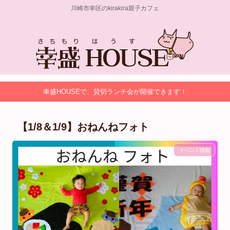
川崎市幸区のkirakira親子カフェ
幸盛HOUSEで、貸切ランチ会が開催できます！
【1/8＆1/9】⁡おねんねフォト
イベント情報