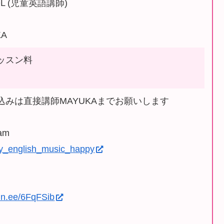
OL (児童英語講師)
KA
ッスン料
込みは直接講師MAYUKAまでお願いします
ram
_english_music_happy
/lin.ee/6FqFSib