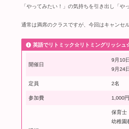
「やってみたい！」の気持ちを引き出し「や
通常は満席のクラスですが、今回はキャンセ
英語でリトミック☆リトミングリッシュ
9月10日
開催日
9月24日
定員
2名
参加費
1,00
保育士
幼稚園