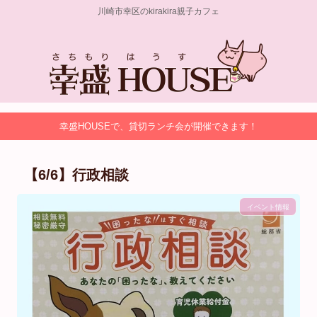
川崎市幸区のkirakira親子カフェ
幸盛HOUSEで、貸切ランチ会が開催できます！
【6/6】行政相談
イベント情報