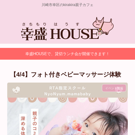
川崎市幸区のkirakira親子カフェ
幸盛HOUSEで、貸切ランチ会が開催できます！
【4/4】フォト付きベビーマッサージ体験
イベント情報