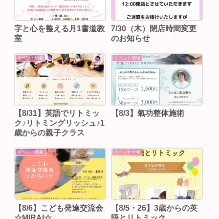
字と心を整える月1書道教
7/30（木）閉店時間変更
室
のお知らせ
イベント情報
イベント情報
【8/31】英語でリトミッ
【8/3】⁡氣功整体施術
ク♪リトミングリッシュ♪1
歳からの親子クラス
イベント情報
イベント情報
【8/6】こども発達交流会
【8/5・26】3歳からの英
☆MIRAI☆
語とリトミック