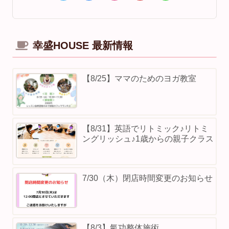
幸盛HOUSE 最新情報
【8/25】ママのためのヨガ教室
【8/31】英語でリトミック♪リトミ
ングリッシュ♪1歳からの親子クラス
7/30（木）閉店時間変更のお知らせ
【8/3】⁡氣功整体施術