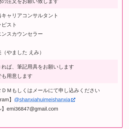
物の注文をお願い致します
格キャリアコンサルタント
ラピスト
エンスカウンセラー
美（やました えみ）
きれば、筆記用具をお願いします
でも用意します
タＤＭもしくはメールにて申し込みください
gram】
@shanxiahuimeishanxia
emi36847@gmail.com