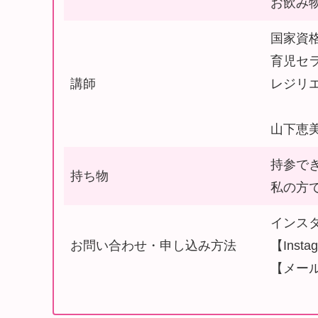
お飲み
国家資
育児セ
講師
レジリ
山下恵
持参で
持ち物
私の方
インス
お問い合わせ・申し込み方法
【Insta
【メール】