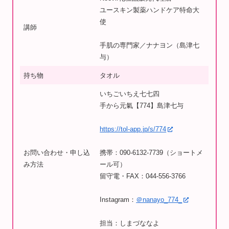
ユースキン製薬ハンドケア特命大
使
講師
手肌の専門家／ナナヨン（島津七
与）
持ち物
タオル
いちごいちえ七七四
手から元氣【774】島津七与
https://tol-app.jp/s/774
お問い合わせ・申し込
携帯：090-6132-7739（ショートメ
み方法
ール可）
留守電・FAX：044-556-3766
Instagram：
＠nanayo_774_
担当：しまづななよ