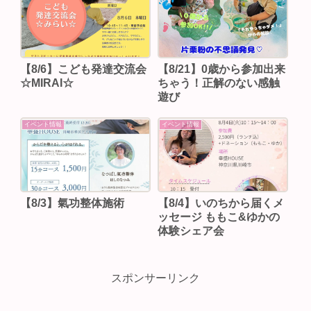
【8/6】こども発達交流会
【8/21】0歳から参加出来
☆MIRAI☆
ちゃう！正解のない感触
遊び
イベント情報
イベント情報
【8/3】⁡氣功整体施術
【8/4】いのちから届くメ
ッセージ ももこ&ゆかの
体験シェア会
スポンサーリンク