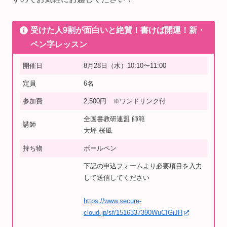
⁡⁡受けた人9割が面白いと絶賛！書けば開運！新・
ペン字レッスン
開催日
8月28日（水）10:10〜11:00
定員
6名
参加費
2,500円 ※ワンドリンク付
全国書教研連盟 師範
講師
大坪 桜風
持ち物
ボールペン
下記の申込フォームより必要項目を入力
して送信してください
https://www.secure-
cloud.jp/sf/1516337390WuCIGiJH