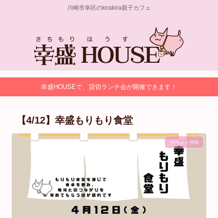
川崎市幸区のkirakira親子カフェ
幸盛HOUSEで、貸切ランチ会が開催できます！
【4/12】幸盛もりもり食堂
イベント情報