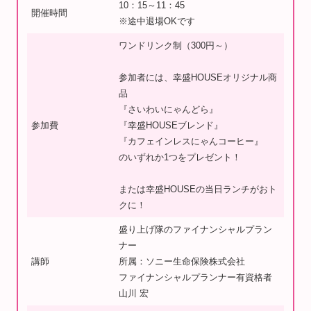
10：15～11：45
開催時間
※途中退場OKです
ワンドリンク制（300円～）
参加者には、幸盛HOUSEオリジナル商
品
『さいわいにゃんどら』
参加費
『幸盛HOUSEブレンド』
『カフェインレスにゃんコーヒー』
のいずれか1つをプレゼント！
または幸盛HOUSEの当日ランチがおト
クに！
盛り上げ隊のファイナンシャルプラン
ナー
講師
所属：ソニー生命保険株式会社
ファイナンシャルプランナー有資格者
山川 宏