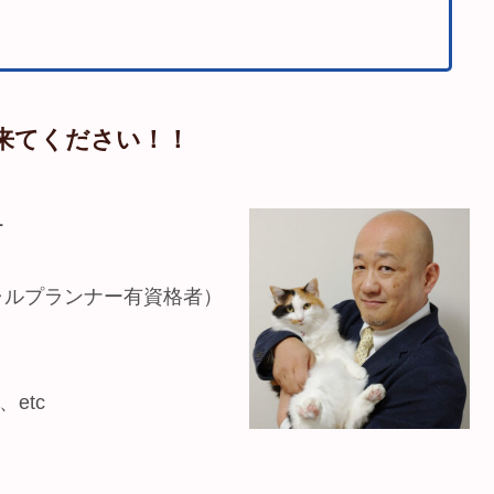
来てください！！
ー
ャルプランナー有資格者）
、
etc