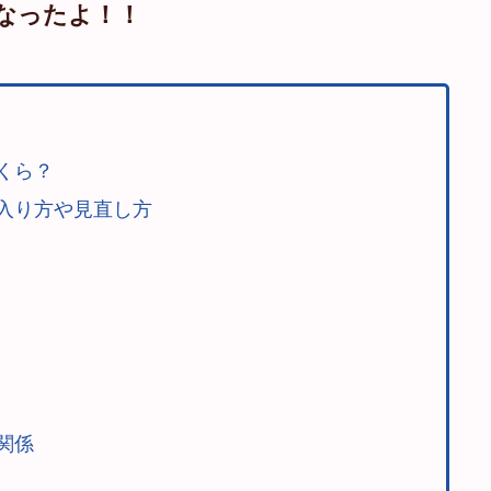
なったよ！！
くら？
入り方や見直し方
関係