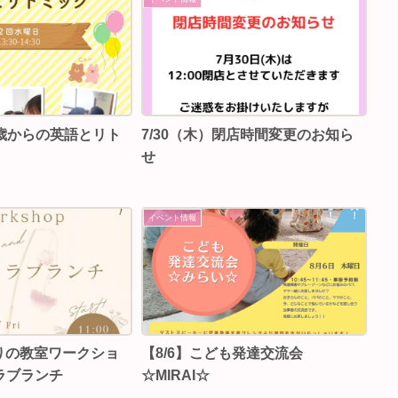
】3歳からの英語とリト
7/30（木）閉店時間変更のお知ら
せ
イベント情報
おりの教室ワークショ
【8/6】こども発達交流会
ラブランチ
☆MIRAI☆