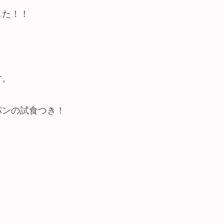
した！！
す。
パンの試食つき！