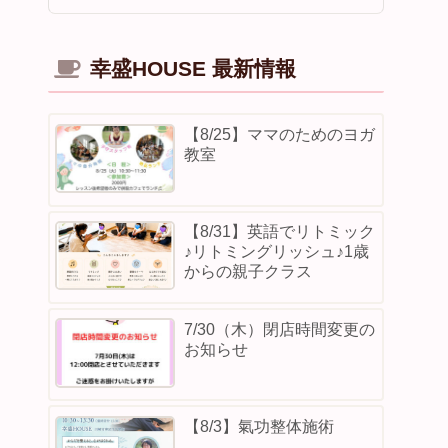
幸盛HOUSE 最新情報
【8/25】ママのためのヨガ
教室
【8/31】英語でリトミック
♪リトミングリッシュ♪1歳
からの親子クラス
7/30（木）閉店時間変更の
お知らせ
【8/3】⁡氣功整体施術