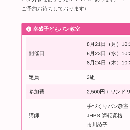
ご予約お待ちしております♪
幸盛子どもパン教室
8月21日（月）10:3
開催日
8月23日（水）10:3
8月24日（木）10:3
定員
3組
参加費
2,500円＋ワン
手づくりパン教室
講師
JHBS 師範資格
市川綾子