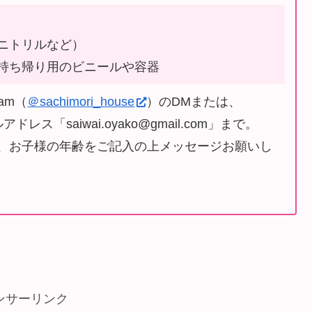
ニトリルなど）
持ち帰り用のビニールや容器
ram（
＠sachimori_house
）のDMまたは、
レス「saiwai.oyako@gmail.com⁡⁡」まで。
人数、お子様の年齢をご記入の上メッセージお願いし
ンサーリンク