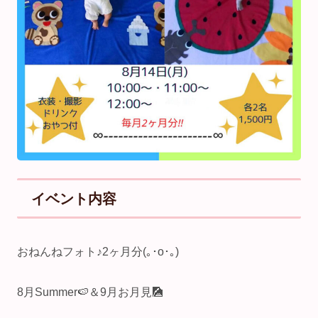
イベント内容
おねんねフォト♪2ヶ月分(｡･о･｡)
8月Summer🍉⁡＆9月お月見🎑