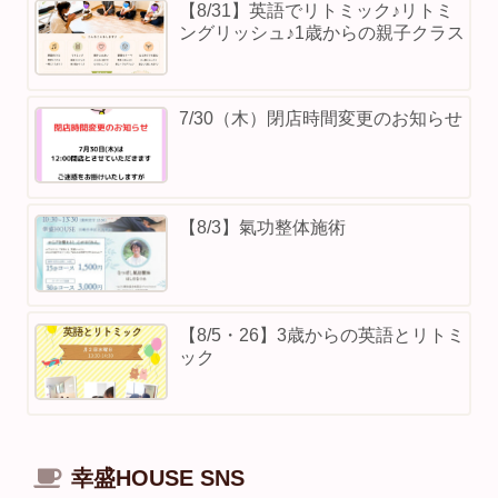
【8/31】英語でリトミック♪リトミ
ングリッシュ♪1歳からの親子クラス
7/30（木）閉店時間変更のお知らせ
【8/3】⁡氣功整体施術
【8/5・26】3歳からの英語とリトミ
ック
幸盛HOUSE SNS