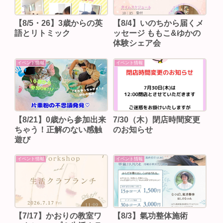
【8/5・26】3歳からの英
【8/4】いのちから届くメ
語とリトミック
ッセージ ももこ&ゆかの
体験シェア会
イベント情報
イベント情報
【8/21】0歳から参加出来
7/30（木）閉店時間変更
ちゃう！正解のない感触
のお知らせ
遊び
イベント情報
イベント情報
【7/17】かおりの教室ワ
【8/3】⁡氣功整体施術