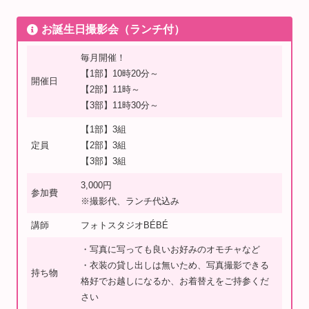
お誕生日撮影会（ランチ付）
毎月開催！
【1部】10時20分～
開催日
【2部】11時～
【3部】11時30分～
【1部】3組
定員
【2部】3組
【3部】3組
3,000円
参加費
※撮影代、ランチ代込み
講師
フォトスタジオBÉBÉ
・写真に写っても良いお好みのオモチャなど
・衣装の貸し出しは無いため、写真撮影できる
持ち物
格好でお越しになるか、お着替えをご持参くだ
さい