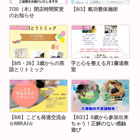
7/30（木）閉店時間変更
【8/3】⁡氣功整体施術
のお知らせ
イベント情報
イベント情報
【8/5・26】3歳からの英
字と心を整える月1書道教
語とリトミック
室
イベント情報
イベント情報
【8/6】こども発達交流会
【8/21】0歳から参加出来
☆MIRAI☆
ちゃう！正解のない感触
遊び