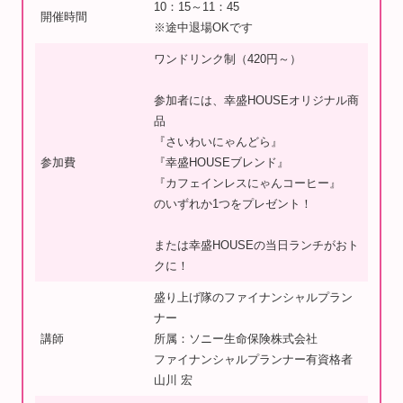
10：15～11：45
開催時間
※途中退場OKです
ワンドリンク制（420円～）
参加者には、幸盛HOUSEオリジナル商
品
『さいわいにゃんどら』
参加費
『幸盛HOUSEブレンド』
『カフェインレスにゃんコーヒー』
のいずれか1つをプレゼント！
または幸盛HOUSEの当日ランチがおト
クに！
盛り上げ隊のファイナンシャルプラン
ナー
講師
所属：ソニー生命保険株式会社
ファイナンシャルプランナー有資格者
山川 宏